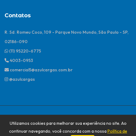
Contatos
R. Sd. Romeu Coco, 109 - Parque Novo Mundo, São Paulo - SP,
02186-090
(11) 95220-6775
4003-0953
comercial5@azulcargas.com.br
@azulcargas
@2026 Todos os direitos reservados
Utilizamos cookies para melhorar sua experiência no site. Ao
continuar navegando, você concorda com a nossa
Política de