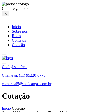
C
a
r
r
e
g
a
n
d
o
.
.
.
Início
Sobre nós
Rotas
Contatos
Cotação
Coté já seu frete
Chame já: (11) 95220-6775
comercial5@azulcargas.com.br
Cotação
Início
Cotação