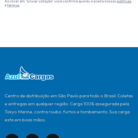
Ao clicar em "Enviar cotação" você confirma que leu e aceita nossas
políticas
e
termos
.
Centro de distribuição em São Paulo para todo o Brasil. Coletas
e entregas em qualquer região. Carga 100% assegurada pela
Tokyo Marine, contra roubo, furtos e tombamento. Sua carga
esta em boas mãos.