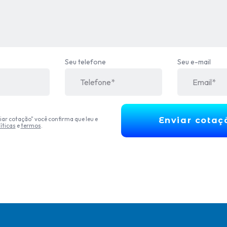
Seu telefone
Seu e-mail
iar cotação" você confirma que leu e
Enviar cotaç
íticas
e
termos
.