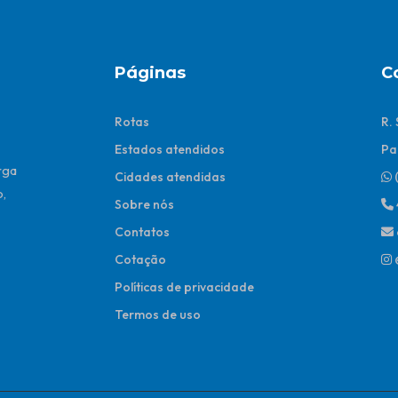
Páginas
C
Rotas
R.
Estados atendidos
Pa
rga
Cidades atendidas
,
Sobre nós
Contatos
Cotação
Políticas de privacidade
Termos de uso