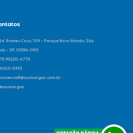
ontatos
 Sd. Romeu Coco, 109 - Parque Novo Mundo, São
ulo - SP, 02186-090
(11) 95220-6775
4003-0953
comercial5@azulcargas.com.br
@azulcargas