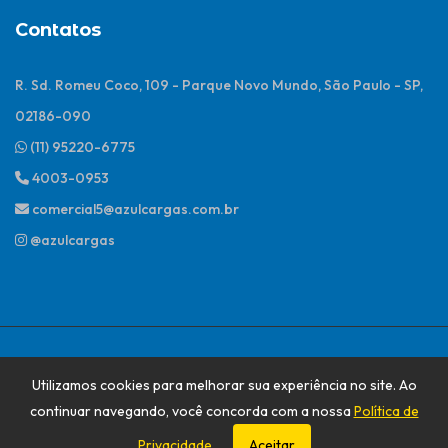
Contatos
R. Sd. Romeu Coco, 109 - Parque Novo Mundo, São Paulo - SP,
02186-090
(11) 95220-6775
4003-0953
comercial5@azulcargas.com.br
@azulcargas
@2026 Todos os direitos reservados
Utilizamos cookies para melhorar sua experiência no site. Ao
continuar navegando, você concorda com a nossa
Política de
Feito com
❤
por
EvoClick
.
Privacidade
.
Aceitar