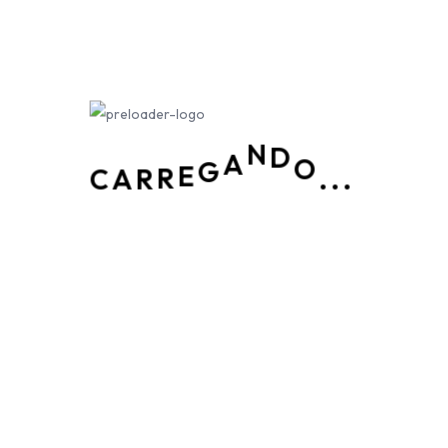
D
O
N
C
.
.
.
A
G
E
A
R
R
Centro de distribuição em São Paulo para todo o Brasil. Coletas e
entregas em qualquer região. Carga 100% assegurada pela Tokyo
Marine, contra roubo, furtos e tombamento. Sua carga esta em
boas mãos.