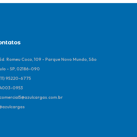
ontatos
 Sd. Romeu Coco, 109 - Parque Novo Mundo, São
ulo - SP, 02186-090
(11) 95220-6775
4003-0953
comercial5@azulcargas.com.br
@azulcargas