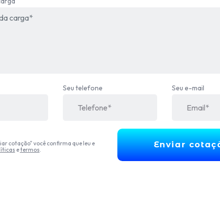
carga
Seu telefone
Seu e-mail
iar cotação" você confirma que leu e
Enviar cotaç
íticas
e
termos
.