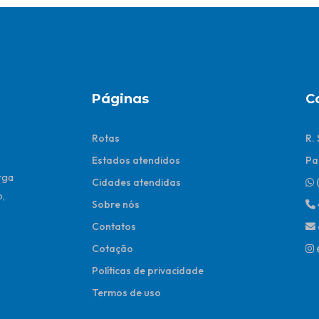
Páginas
C
Rotas
R.
Estados atendidos
Pa
rga
Cidades atendidas
,
Sobre nós
Contatos
Cotação
Políticas de privacidade
Termos de uso