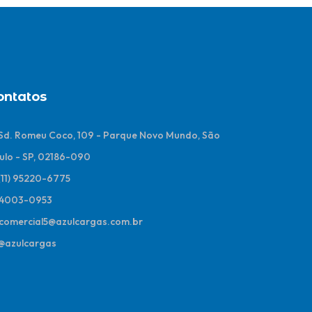
ontatos
 Sd. Romeu Coco, 109 - Parque Novo Mundo, São
ulo - SP, 02186-090
(11) 95220-6775
4003-0953
comercial5@azulcargas.com.br
@azulcargas