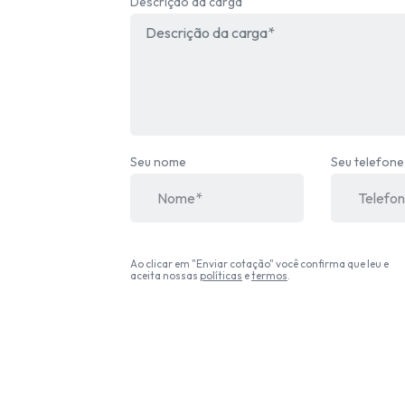
Descrição da carga
Seu nome
Seu telefone
Ao clicar em "Enviar cotação" você confirma que leu e
aceita nossas
políticas
e
termos
.