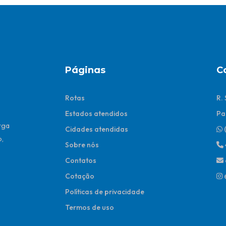
Páginas
C
Rotas
R.
Estados atendidos
Pa
rga
Cidades atendidas
,
Sobre nós
Contatos
Cotação
Políticas de privacidade
Termos de uso